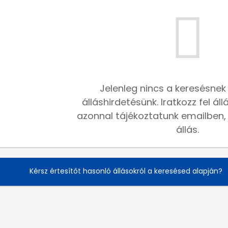
Jelenleg nincs a keresésnek
álláshirdetésünk. Iratkozz fel ál
azonnal tájékoztatunk emailben, h
állás.
Kérsz értesítőt hasonló állásokról a keresésed alapján?