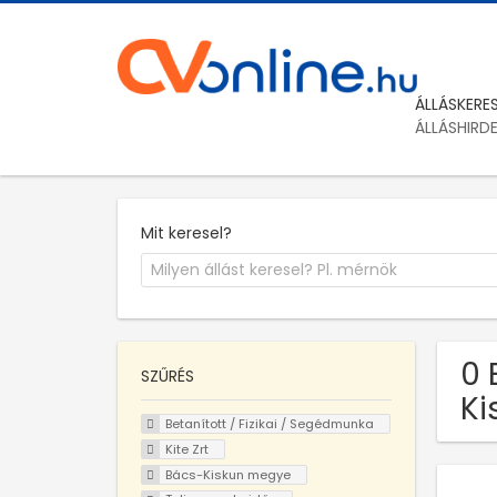
ÁLLÁSKERE
ÁLLÁSHIRD
Mit keresel?
0 
SZŰRÉS
Ki
Betanított / Fizikai / Segédmunka
Kite Zrt
Bács-Kiskun megye