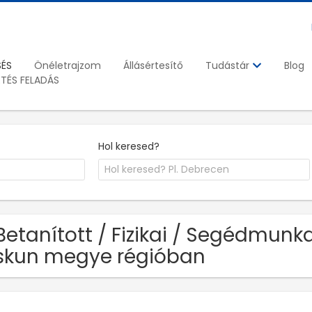
SÉS
Önéletrajzom
Állásértesítő
Blog
Tudástár
ETÉS FELADÁS
Hol keresed?
Betanított / Fizikai / Segédmunka
skun megye régióban