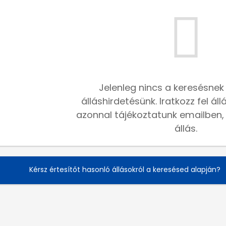
Jelenleg nincs a keresésnek
álláshirdetésünk. Iratkozz fel ál
azonnal tájékoztatunk emailben, h
állás.
Kérsz értesítőt hasonló állásokról a keresésed alapján?