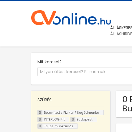
ÁLLÁSKERE
ÁLLÁSHIRD
Mit keresel?
0 
SZŰRÉS
Bu
Betanított / Fizikai / Segédmunka
INTERLOG Kft
Budapest
Teljes munkaidős