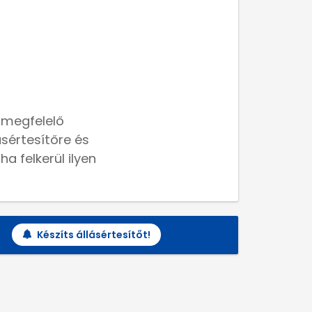
 megfelelő
lásértesítőre és
a felkerül ilyen
Készíts állásértesítőt!