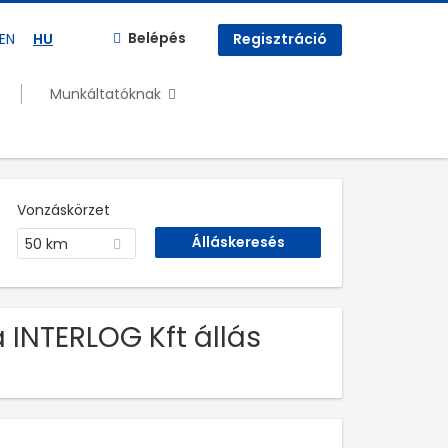
Belépés
EN
HU
Regisztráció
Munkáltatóknak
Vonzáskörzet
50 km
 INTERLOG Kft állás