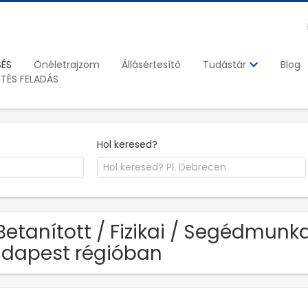
SÉS
Önéletrajzom
Állásértesítő
Blog
Tudástár
ETÉS FELADÁS
Hol keresed?
Betanított / Fizikai / Segédmunka
dapest régióban