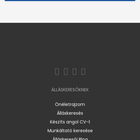
ÁLLÁSKERESŐKNEK
Önéletrajzom
Álláskeresés
Készíts angol CV-t
Munkáltató keresése
Álláskeresői Blog