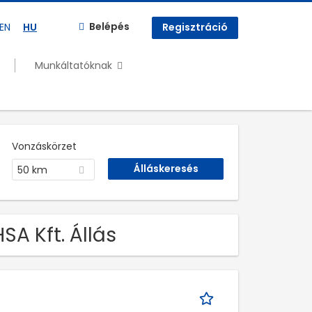
Belépés
EN
HU
Regisztráció
Munkáltatóknak
Vonzáskörzet
50 km
SA Kft. Állás