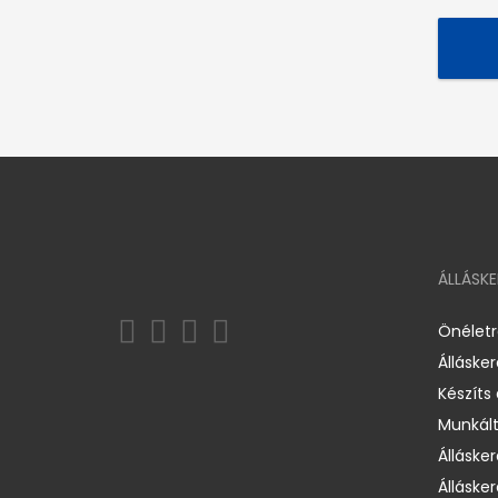
ÁLLÁSK
Önélet
Álláske
Készíts
Munkált
Állásker
Állásker