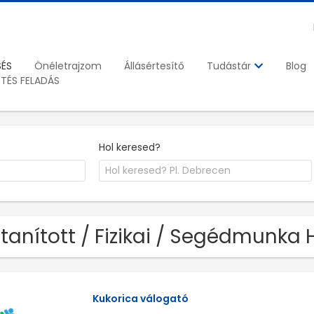
SÉS
Önéletrajzom
Állásértesítő
Blog
Tudástár
ETÉS FELADÁS
Hol keresed?
tanított / Fizikai / Segédmunka H
Kukorica válogató