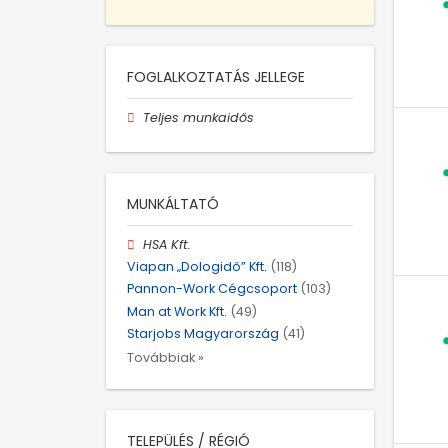
FOGLALKOZTATÁS JELLEGE
Teljes munkaidős
MUNKÁLTATÓ
HSA Kft.
Viapan „Dologidő” Kft.
(118)
Pannon-Work Cégcsoport
(103)
Man at Work Kft.
(49)
Starjobs Magyarország
(41)
Továbbiak »
TELEPÜLÉS / RÉGIÓ