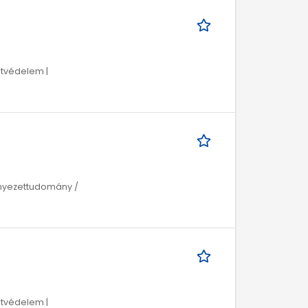
tvédelem |
rnyezettudomány /
tvédelem |