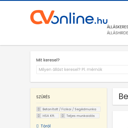
ÁLLÁSKERE
ÁLLÁSHIRD
Mit keresel?
Be
SZŰRÉS
Betanított / Fizikai / Segédmunka
HSA Kft.
Teljes munkaidős
Töröl