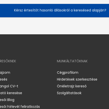
Kérsz értesítőt hasonló állásokról a keresésed alapján?
ERESŐKNEK
MUNKÁLTATÓKNAK
rajzom
Cégprofilom
resés
Hirdetések szerkesztése
 angol CV-t
Önéletrajz kereső
ató keresése
Szolgáltatások
esői Blog
esői hírlevél feliratkozás