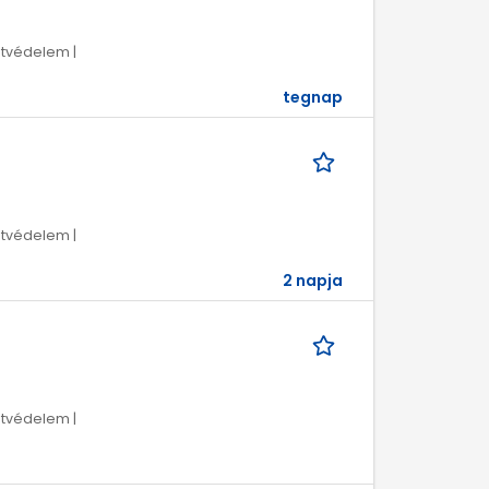
tvédelem |
tegnap
tvédelem |
2 napja
tvédelem |