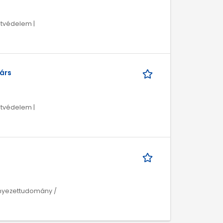
tvédelem |
árs
tvédelem |
rnyezettudomány /