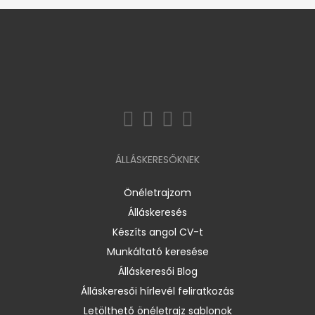
ÁLLÁSKERESŐKNEK
Önéletrajzom
Álláskeresés
Készíts angol CV-t
Munkáltató keresése
Álláskeresői Blog
Álláskeresői hírlevél feliratkozás
Letölthető önéletrajz sablonok