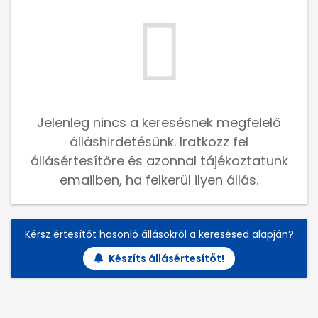
Jelenleg nincs a keresésnek megfelelő
álláshirdetésünk. Iratkozz fel
állásértesítőre és azonnal tájékoztatunk
emailben, ha felkerül ilyen állás.
Kérsz értesítőt hasonló állásokról a keresésed alapján?
Készíts állásértesítőt!