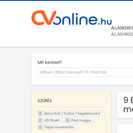
ÁLLÁSKERE
ÁLLÁSHIRD
Mit keresel?
9 
SZŰRÉS
m
Betanított / Fizikai / Segédmunka
HD Direkt
Pest megye
Teljes munkaidős