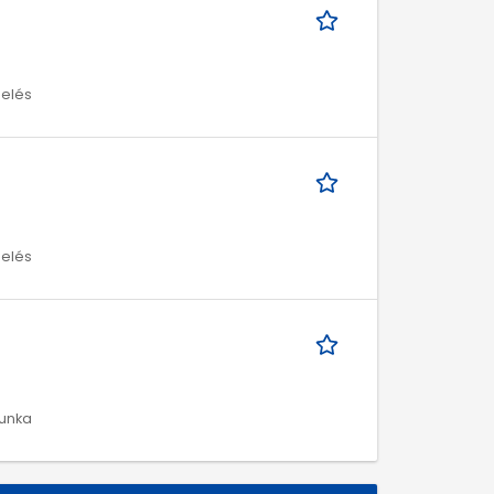
melés
melés
munka