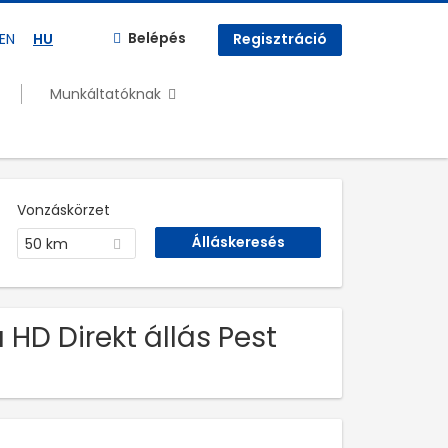
Belépés
EN
HU
Regisztráció
Munkáltatóknak
Vonzáskörzet
50 km
 HD Direkt állás Pest