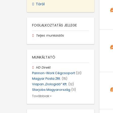
Töröl
FOGLALKOZTATÁS JELLEGE
Teljes munkaidős
MUNKÁLTATÓ
HD Direkt
Pannon-Work Cégcsoport
(21)
Magyar Posta ZRt.
(15)
Viapan „Dologidő” Kft.
(12)
Starjobs Magyarország
(11)
Továbbiak »