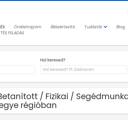
SÉS
Önéletrajzom
Állásértesítő
Blog
Tudástár
ETÉS FELADÁS
Hol keresed?
Betanított / Fizikai / Segédmunka
egye régióban