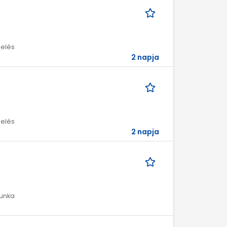
melés
2 napja
melés
2 napja
munka