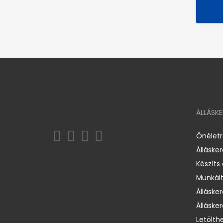
ÁLLÁSK
Önélet
Álláske
Készíts
Munkált
Állásker
Állásker
Letölth