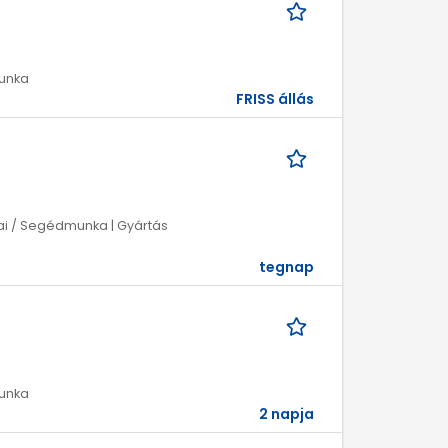
munka
FRISS állás
zikai / Segédmunka | Gyártás
tegnap
munka
2 napja