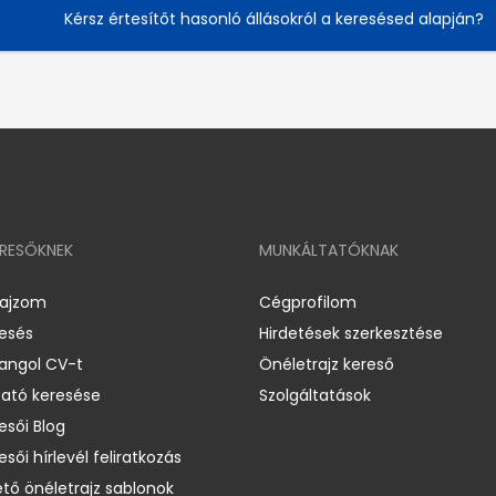
Kérsz értesítőt hasonló állásokról a keresésed alapján?
ERESŐKNEK
MUNKÁLTATÓKNAK
rajzom
Cégprofilom
resés
Hirdetések szerkesztése
 angol CV-t
Önéletrajz kereső
ató keresése
Szolgáltatások
esői Blog
esői hírlevél feliratkozás
ető önéletrajz sablonok