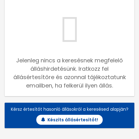
Jelenleg nincs a keresésnek megfelelő
álláshirdetésünk. Iratkozz fel
állásértesítőre és azonnal tájékoztatunk
emailben, ha felkerül ilyen állás.
Kérsz értesítőt hasonló állásokról a keresésed alapján?
Készíts állásértesítőt!