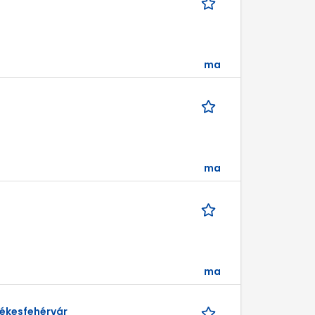
ma
ma
ma
ékesfehérvár