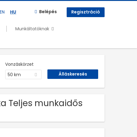
Belépés
EN
HU
Regisztráció
Munkáltatóknak
Vonzáskörzet
50 km
nka Teljes munkaidős