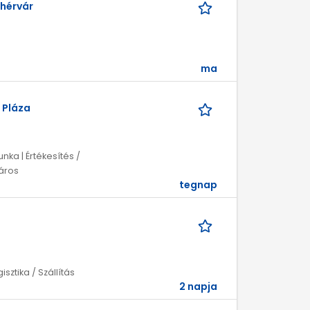
hérvár
ma
 Pláza
unka | Értékesítés /
táros
tegnap
sztika / Szállítás
2 napja