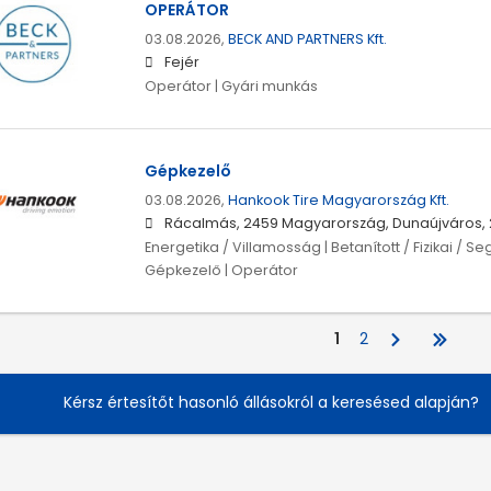
OPERÁTOR
03.08.2026,
BECK AND PARTNERS Kft.
Fejér
Operátor | Gyári munkás
Gépkezelő
03.08.2026,
Hankook Tire Magyarország Kft.
Rácalmás, 2459 Magyarország, Dunaújváros, 
Energetika / Villamosság | Betanított / Fizikai / 
Gépkezelő | Operátor
1
2
Kérsz értesítőt hasonló állásokról a keresésed alapján?