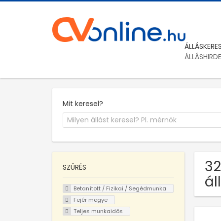
ÁLLÁSKERE
ÁLLÁSHIRD
Mit keresel?
32
SZŰRÉS
ál
Betanított / Fizikai / Segédmunka
Fejér megye
Teljes munkaidős