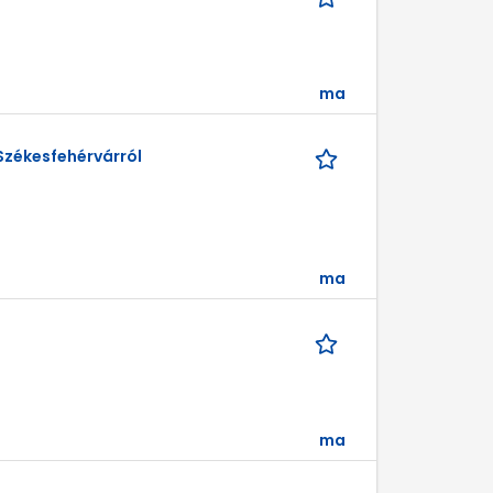
ma
Székesfehérvárról
ma
ma