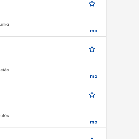
munka
ma
melés
ma
melés
ma