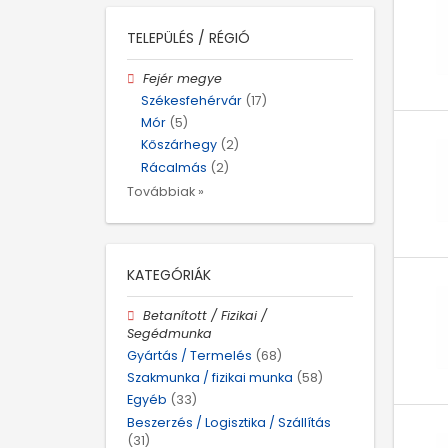
TELEPÜLÉS / RÉGIÓ
Fejér megye
Székesfehérvár
(17)
Mór
(5)
Kőszárhegy
(2)
Rácalmás
(2)
Továbbiak »
KATEGÓRIÁK
Betanított / Fizikai /
Segédmunka
Gyártás / Termelés
(68)
Szakmunka / fizikai munka
(58)
Egyéb
(33)
Beszerzés / Logisztika / Szállítás
(31)