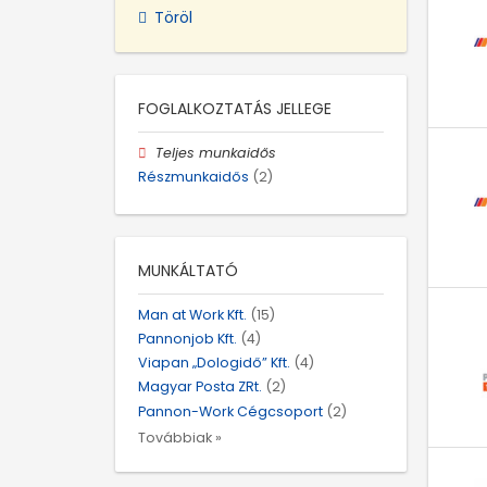
Töröl
FOGLALKOZTATÁS JELLEGE
Teljes munkaidős
Részmunkaidős
(2)
MUNKÁLTATÓ
Man at Work Kft.
(15)
Pannonjob Kft.
(4)
Viapan „Dologidő” Kft.
(4)
Magyar Posta ZRt.
(2)
Pannon-Work Cégcsoport
(2)
Továbbiak »