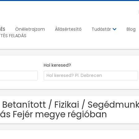
SÉS
Önéletrajzom
Állásértesítő
Blog
Tudástár
ETÉS FELADÁS
Hol keresed?
 Betanított / Fizikai / Segédmu
lás Fejér megye régióban