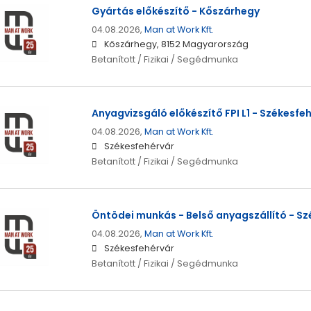
Gyártás előkészítő - Kőszárhegy
04.08.2026,
Man at Work Kft.
Kőszárhegy, 8152 Magyarország
Betanított / Fizikai / Segédmunka
Anyagvizsgáló előkészítő FPI L1 - Székesfe
04.08.2026,
Man at Work Kft.
Székesfehérvár
Betanított / Fizikai / Segédmunka
Öntödei munkás - Belső anyagszállító - S
04.08.2026,
Man at Work Kft.
Székesfehérvár
Betanított / Fizikai / Segédmunka