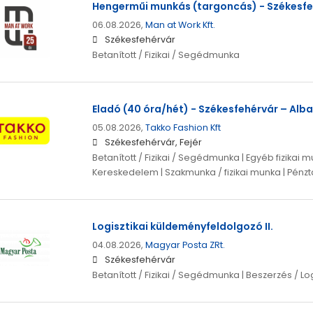
Hengerműi munkás (targoncás) - Székesfe
06.08.2026,
Man at Work Kft.
Székesfehérvár
Betanított / Fizikai / Segédmunka
Eladó (40 óra/hét) - Székesfehérvár – Alba
05.08.2026,
Takko Fashion Kft
Székesfehérvár, Fejér
Betanított / Fizikai / Segédmunka | Egyéb fizikai m
Kereskedelem | Szakmunka / fizikai munka | Pénz
Logisztikai küldeményfeldolgozó II.
04.08.2026,
Magyar Posta ZRt.
Székesfehérvár
Betanított / Fizikai / Segédmunka | Beszerzés / Logi