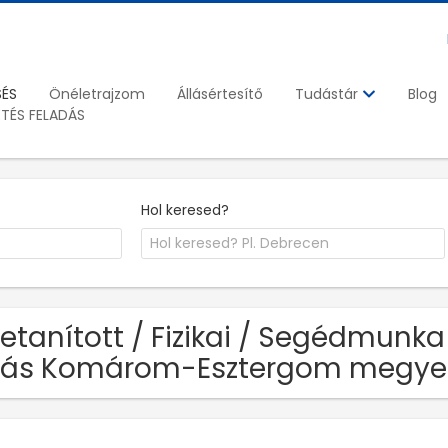
SÉS
Önéletrajzom
Állásértesítő
Blog
Tudástár
ETÉS FELADÁS
Hol keresed?
Betanított / Fizikai / Segédmunka
llás Komárom-Esztergom megye