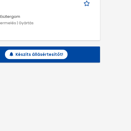
Esztergom
Termelés | Gyártás
Készíts állásértesítőt!