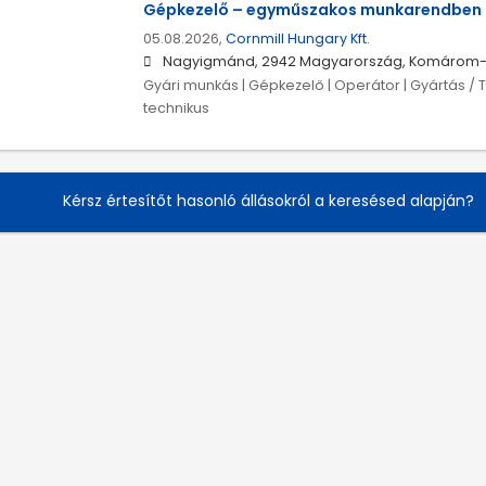
Gépkezelő – egyműszakos munkarendben
05.08.2026,
Cornmill Hungary Kft.
Nagyigmánd, 2942 Magyarország, Komárom-
Gyári munkás | Gépkezelő | Operátor | Gyártás / 
technikus
Kérsz értesítőt hasonló állásokról a keresésed alapján?