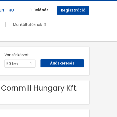
Belépés
EN
HU
Regisztráció
Munkáltatóknak
Vonzáskörzet
50 km
 Cornmill Hungary Kft.