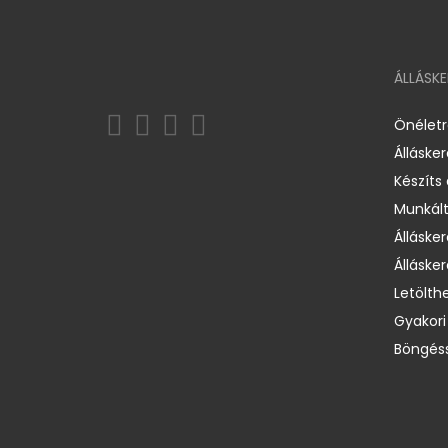
ÁLLÁSK
Önélet
Álláske
Készíts
Munkált
Állásker
Állásker
Letölth
Gyakori
Böngéss