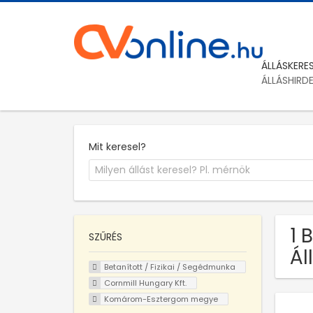
ÁLLÁSKERE
ÁLLÁSHIRD
Mit keresel?
1 
SZŰRÉS
Á
Betanított / Fizikai / Segédmunka
Cornmill Hungary Kft.
Komárom-Esztergom megye