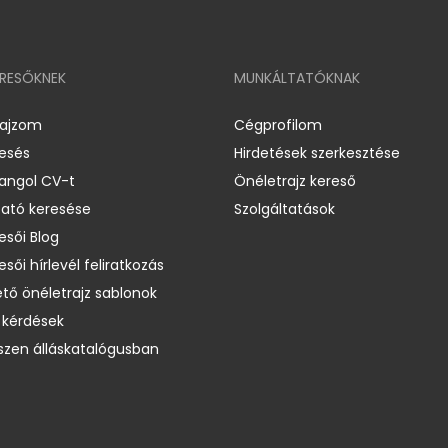
ERESŐKNEK
MUNKÁLTATÓKNAK
rajzom
Cégprofilom
resés
Hirdetések szerkesztése
 angol CV-t
Önéletrajz kereső
ató keresése
Szolgáltatások
esői Blog
esői hírlevél feliratkozás
ető önéletrajz sablonok
 kérdések
zen álláskatalógusban