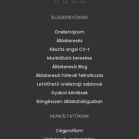
ÁLLÁSKERESŐKNEK
Önéletrajzom
Álláskeresés
Készíts angol CV-t
Munkáltató keresése
Álláskeresői Blog
Álláskeresői hírlevél feliratkozás
Letölthető önéletrajz sablonok
Gyakori kérdések
Böngésszen álláskatalógusban
MUNKÁLTATÓKNAK
Cégprofilom