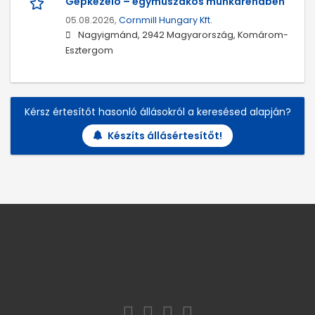
Gépkezelő – egyműszakos munkarendben
05.08.2026,
Cornmill Hungary Kft.
Nagyigmánd, 2942 Magyarország, Komárom-
Esztergom
Kérsz értesítőt hasonló állásokról a keresésed alapján?
Készíts állásértesítőt!