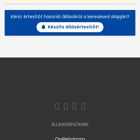
Kérsz értesítőt hasonló állásokról a keresésed alapján?
Készíts állásértesítőt!
ÁLLÁSKERESŐKNEK
Önéletrajzom