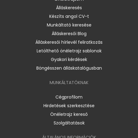
Álláskeresés
Készíts angol CV-t
Munkáltató keresése
Álláskeresői Blog
Álláskeresői hírlevél feliratkozás
Letölthető önéletrajz sablonok
Gyakori kérdések
Böngésszen álláskatalógusban
MUNKÁLTATÓKNAK
Cégprofilom
Hirdetések szerkesztése
Önéletrajz kereső
Szolgáltatások
ÁLTALÁNOS INFORMÁCIÓK