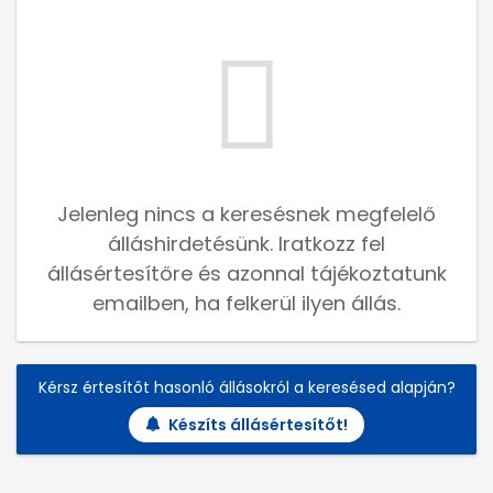
Jelenleg nincs a keresésnek megfelelő
álláshirdetésünk. Iratkozz fel
állásértesítőre és azonnal tájékoztatunk
emailben, ha felkerül ilyen állás.
Kérsz értesítőt hasonló állásokról a keresésed alapján?
Készíts állásértesítőt!