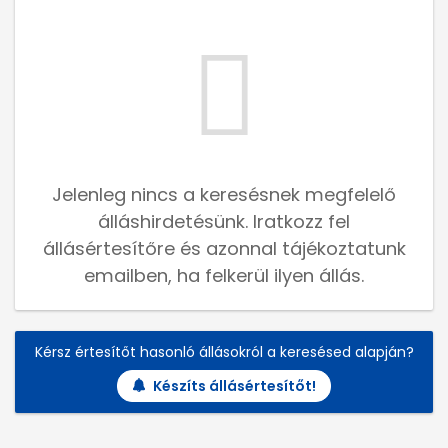
Jelenleg nincs a keresésnek megfelelő
álláshirdetésünk. Iratkozz fel
állásértesítőre és azonnal tájékoztatunk
emailben, ha felkerül ilyen állás.
Kérsz értesítőt hasonló állásokról a keresésed alapján?
Készíts állásértesítőt!