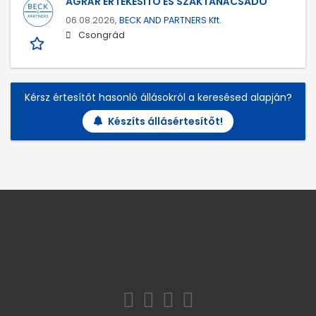
AGRÁR ÉRTÉKESÍTŐ ÉS SZAKTANÁCSADÓ
06.08.2026,
BECK AND PARTNERS Kft.
Csongrád
Kérsz értesítőt hasonló állásokról a keresésed alapján?
Készíts állásértesítőt!