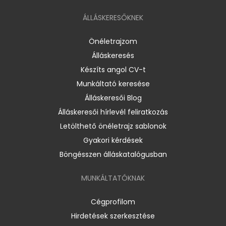
ÁLLÁSKERESŐKNEK
Önéletrajzom
Álláskeresés
Készíts angol CV-t
Munkáltató keresése
Álláskeresői Blog
Álláskeresői hírlevél feliratkozás
Letölthető önéletrajz sablonok
Gyakori kérdések
Böngésszen álláskatalógusban
MUNKÁLTATÓKNAK
Cégprofilom
Hirdetések szerkesztése