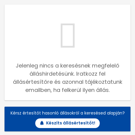
Jelenleg nincs a keresésnek megfelelő
álláshirdetésünk. Iratkozz fel
állásértesítőre és azonnal tájékoztatunk
emailben, ha felkerül ilyen állás.
Kérsz értesítőt hasonló állásokról a keresésed alapján?
Készíts állásértesítőt!