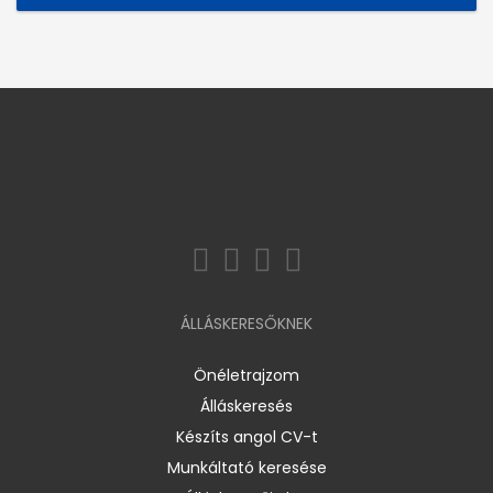
ÁLLÁSKERESŐKNEK
Önéletrajzom
Álláskeresés
Készíts angol CV-t
Munkáltató keresése