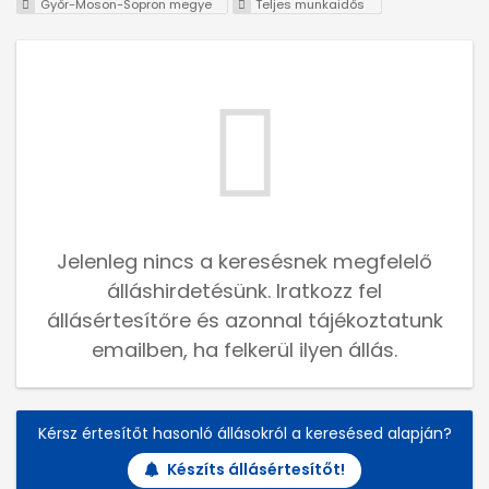
Győr-Moson-Sopron megye
Teljes munkaidős
Jelenleg nincs a keresésnek megfelelő
álláshirdetésünk. Iratkozz fel
állásértesítőre és azonnal tájékoztatunk
emailben, ha felkerül ilyen állás.
Kérsz értesítőt hasonló állásokról a keresésed alapján?
Készíts állásértesítőt!