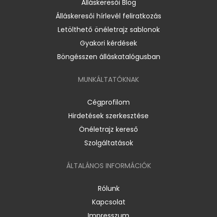
Álláskeresői Blog
Álláskeresői hírlevél feliratkozás
Letölthető önéletrajz sablonok
Gyakori kérdések
Böngésszen álláskatalógusban
MUNKÁLTATÓKNAK
Cégprofilom
Hirdetések szerkesztése
Önéletrajz kereső
Szolgáltatások
ÁLTALÁNOS INFORMÁCIÓK
Rólunk
Kapcsolat
Impresszum