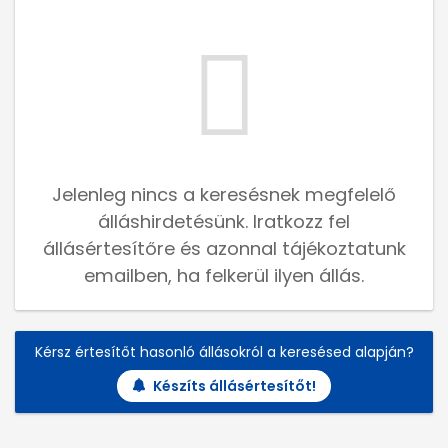
Jelenleg nincs a keresésnek megfelelő
álláshirdetésünk. Iratkozz fel
állásértesítőre és azonnal tájékoztatunk
emailben, ha felkerül ilyen állás.
Kérsz értesítőt hasonló állásokról a keresésed alapján?
Készíts állásértesítőt!