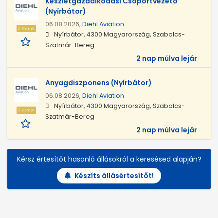
Készletgazdálkodási Csoportvezető
(Nyírbátor)
06.08.2026,
Diehl Aviation
Kiemelt
Nyírbátor, 4300 Magyarország, Szabolcs-
Szatmár-Bereg
2 nap múlva lejár
Anyagdiszponens (Nyírbátor)
06.08.2026,
Diehl Aviation
Nyírbátor, 4300 Magyarország, Szabolcs-
Kiemelt
Szatmár-Bereg
2 nap múlva lejár
Kérsz értesítőt hasonló állásokról a keresésed alapján?
Készíts állásértesítőt!