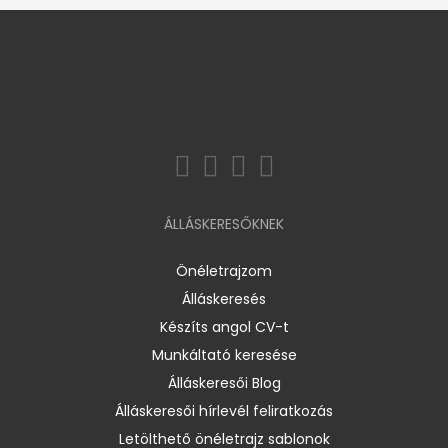
ÁLLÁSKERESŐKNEK
Önéletrajzom
Álláskeresés
Készíts angol CV-t
Munkáltató keresése
Álláskeresői Blog
Álláskeresői hírlevél feliratkozás
Letölthető önéletrajz sablonok