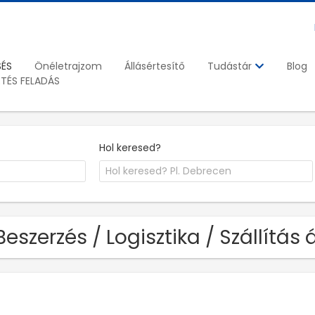
SÉS
Önéletrajzom
Állásértesítő
Blog
Tudástár
ETÉS FELADÁS
Hol keresed?
Beszerzés / Logisztika / Szállítás