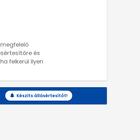
 megfelelő
lásértesítőre és
a felkerül ilyen
Készíts állásértesítőt!