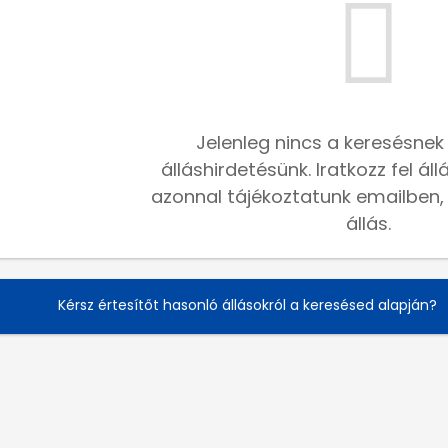
Jelenleg nincs a keresésnek
álláshirdetésünk. Iratkozz fel ál
azonnal tájékoztatunk emailben, h
állás.
Kérsz értesítőt hasonló állásokról a keresésed alapján?