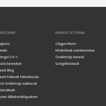
ERESŐKNEK
MUNKÁLTATÓKNAK
rajzom
Cégprofilom
resés
Hirdetések szerkesztése
 angol CV-t
Önéletrajz kereső
ató keresése
Szolgáltatások
esői Blog
esői hírlevél feliratkozás
ető önéletrajz sablonok
 kérdések
zen álláskatalógusban