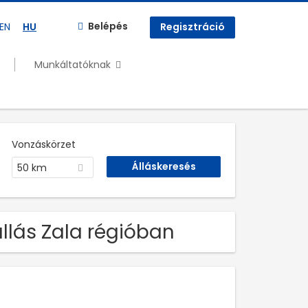
Belépés
EN
HU
Regisztráció
Munkáltatóknak
Vonzáskörzet
50 km
 állás Zala régióban