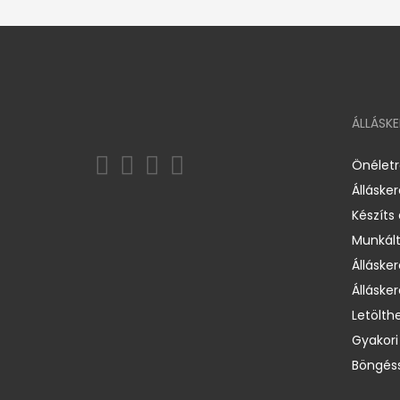
ÁLLÁSK
Önélet
Álláske
Készíts
Munkált
Állásker
Állásker
Letölth
Gyakori
Böngéss