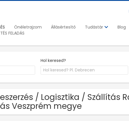
SÉS
Önéletrajzom
Állásértesítő
Blog
Tudástár
ETÉS FELADÁS
Hol keresed?
Beszerzés / Logisztika / Szállítás
lás Veszprém megye