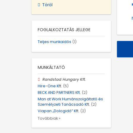
Töröl
FOGLALKOZTATÁS JELLEGE
Teljes munkaidős
(1)
MUNKÁLTATÓ
Randstad Hungary Kft.
Hire-One Kft.
(5)
BECK AND PARTNERS Kft.
(2)
Man at Work Humánszolgáltató és
Személyzeti Tanácsadó Kft.
(2)
Viapan „Dologidő” Kft.
(2)
Továbbiak »