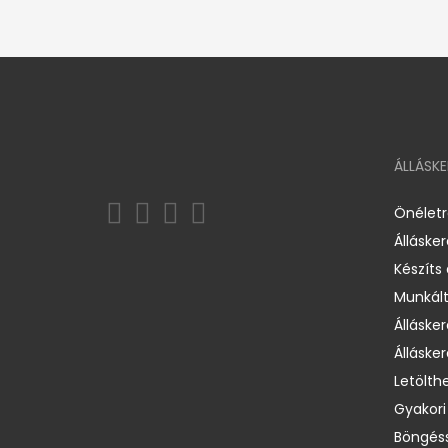
ÁLLÁSK
Önélet
Álláske
Készíts
Munkált
Állásker
Állásker
Letölth
Gyakori
Böngéss