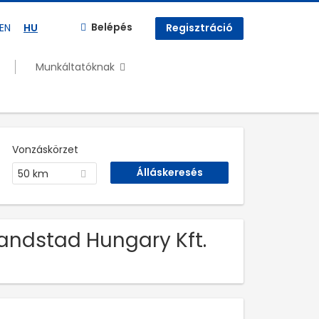
Belépés
EN
HU
Regisztráció
Munkáltatóknak
Vonzáskörzet
50 km
 Randstad Hungary Kft.