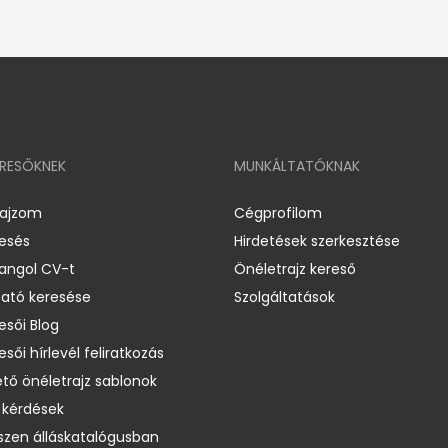
ERESŐKNEK
MUNKÁLTATÓKNAK
rajzom
Cégprofilom
resés
Hirdetések szerkesztése
 angol CV-t
Önéletrajz kereső
ató keresése
Szolgáltatások
esői Blog
esői hírlevél feliratkozás
ető önéletrajz sablonok
 kérdések
zen álláskatalógusban