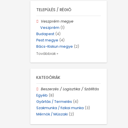
TELEPÜLÉS / RÉGIÓ
Veszprém megye
Veszprém
(1)
Budapest
(4)
Pest megye
(4)
Bács-Kiskun megye
(2)
Továbbiak »
KATEGÓRIÁK
Beszerzés / Logisztika / Szállítás
Egyéb
(8)
Gyártás / Termelés
(4)
Szakmunka / fizikai munka
(3)
Mérnök / Műszaki
(2)