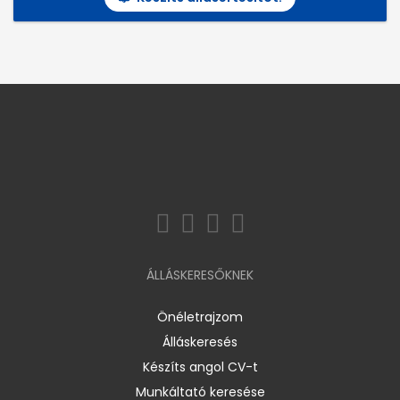
ÁLLÁSKERESŐKNEK
Önéletrajzom
Álláskeresés
Készíts angol CV-t
Munkáltató keresése