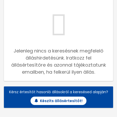
Jelenleg nincs a keresésnek megfelelő
álláshirdetésünk. Iratkozz fel
állásértesítőre és azonnal tájékoztatunk
emailben, ha felkerül ilyen állás.
Kérsz értesítőt hasonló állásokról a keresésed alapján?
Készíts állásértesítőt!