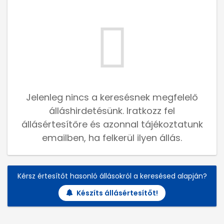
Jelenleg nincs a keresésnek megfelelő
álláshirdetésünk. Iratkozz fel
állásértesítőre és azonnal tájékoztatunk
emailben, ha felkerül ilyen állás.
Kérsz értesítőt hasonló állásokról a keresésed alapján?
Készíts állásértesítőt!