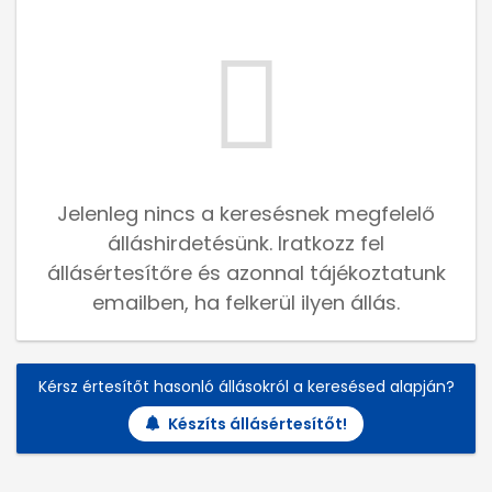
Jelenleg nincs a keresésnek megfelelő
álláshirdetésünk. Iratkozz fel
állásértesítőre és azonnal tájékoztatunk
emailben, ha felkerül ilyen állás.
Kérsz értesítőt hasonló állásokról a keresésed alapján?
Készíts állásértesítőt!