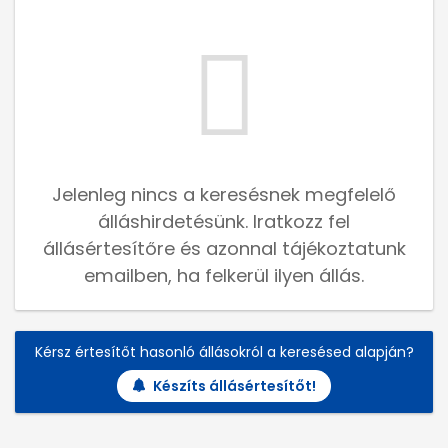
Jelenleg nincs a keresésnek megfelelő
álláshirdetésünk. Iratkozz fel
állásértesítőre és azonnal tájékoztatunk
emailben, ha felkerül ilyen állás.
Kérsz értesítőt hasonló állásokról a keresésed alapján?
Készíts állásértesítőt!