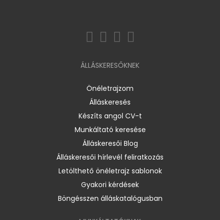
ÁLLÁSKERESŐKNEK
Önéletrajzom
Álláskeresés
Készíts angol CV-t
Munkáltató keresése
Álláskeresői Blog
Álláskeresői hírlevél feliratkozás
Letölthető önéletrajz sablonok
Gyakori kérdések
Böngésszen álláskatalógusban