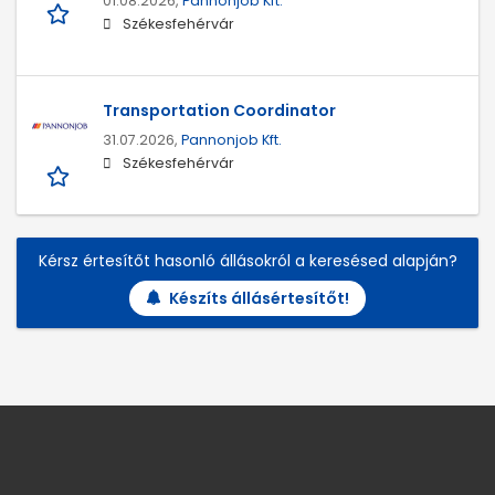
01.08.2026,
Pannonjob Kft.
Székesfehérvár
Transportation Coordinator
31.07.2026,
Pannonjob Kft.
Székesfehérvár
Kérsz értesítőt hasonló állásokról a keresésed alapján?
Készíts állásértesítőt!