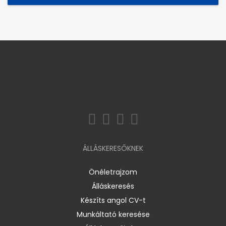
ÁLLÁSKERESŐKNEK
Önéletrajzom
Álláskeresés
Készíts angol CV-t
Munkáltató keresése