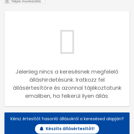
Teljes munkaidős
Jelenleg nincs a keresésnek megfelelő
álláshirdetésünk. Iratkozz fel
állásértesítőre és azonnal tájékoztatunk
emailben, ha felkerül ilyen állás.
Kérsz értesítőt hasonló állásokról a keresésed alapján?
Készíts állásértesítőt!