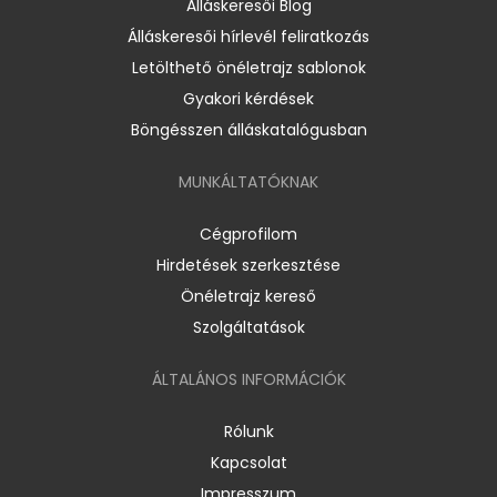
Álláskeresői Blog
Álláskeresői hírlevél feliratkozás
Letölthető önéletrajz sablonok
Gyakori kérdések
Böngésszen álláskatalógusban
MUNKÁLTATÓKNAK
Cégprofilom
Hirdetések szerkesztése
Önéletrajz kereső
Szolgáltatások
ÁLTALÁNOS INFORMÁCIÓK
Rólunk
Kapcsolat
Impresszum