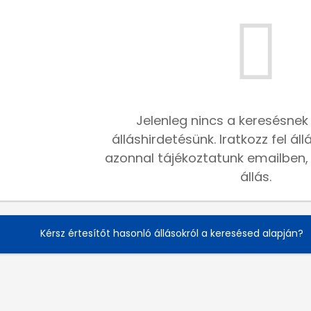
Jelenleg nincs a keresésnek
álláshirdetésünk. Iratkozz fel ál
azonnal tájékoztatunk emailben, h
állás.
Kérsz értesítőt hasonló állásokról a keresésed alapján?