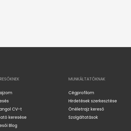
ERESŐKNEK
MUNKÁLTATÓKNAK
rajzom
Cégprofilom
resés
Hirdetések szerkesztése
 angol CV-t
Önéletrajz kereső
ató keresése
Szolgáltatások
esői Blog