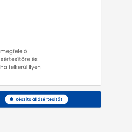
 megfelelő
lásértesítőre és
a felkerül ilyen
Készíts állásértesítőt!