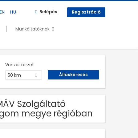
Belépés
EN
HU
Regisztráció
Munkáltatóknak
Vonzáskörzet
50 km
 MÁV Szolgáltató
ergom megye régióban