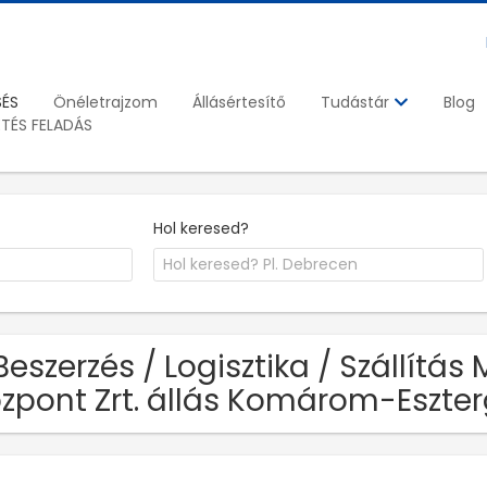
SÉS
Önéletrajzom
Állásértesítő
Blog
Tudástár
ETÉS FELADÁS
Hol keresed?
Beszerzés / Logisztika / Szállítás
zpont Zrt. állás Komárom-Eszt