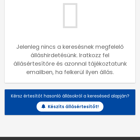
Jelenleg nincs a keresésnek megfelelő
álláshirdetésünk. Iratkozz fel
állásértesítőre és azonnal tájékoztatunk
emailben, ha felkerül ilyen állás.
Kérsz értesítőt hasonló állásokról a keresésed alapján?
Készíts állásértesítőt!