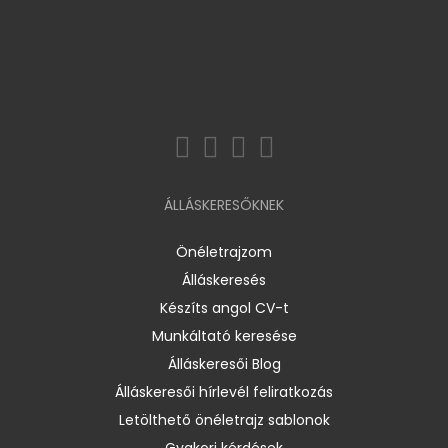
ÁLLÁSKERESŐKNEK
Önéletrajzom
Álláskeresés
Készíts angol CV-t
Munkáltató keresése
Álláskeresői Blog
Álláskeresői hírlevél feliratkozás
Letölthető önéletrajz sablonok
Gyakori kérdések