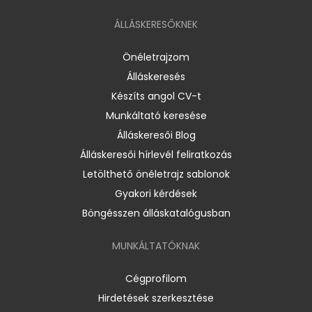
ÁLLÁSKERESŐKNEK
Önéletrajzom
Álláskeresés
Készíts angol CV-t
Munkáltató keresése
Álláskeresői Blog
Álláskeresői hírlevél feliratkozás
Letölthető önéletrajz sablonok
Gyakori kérdések
Böngésszen álláskatalógusban
MUNKÁLTATÓKNAK
Cégprofilom
Hirdetések szerkesztése