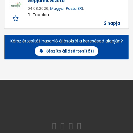
Gépjárművezető
04.08.2026,
Magyar Posta ZRt.
Tapolca
2 napja
Kérsz értesítőt hasonló állásokról a keresésed alapján?
Készíts állásértesítőt!