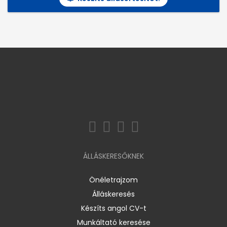
ÁLLÁSKERESŐKNEK
Önéletrajzom
Álláskeresés
Készíts angol CV-t
Munkáltató keresése