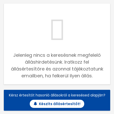
Jelenleg nincs a keresésnek megfelelő
álláshirdetésünk. Iratkozz fel
állásértesítőre és azonnal tájékoztatunk
emailben, ha felkerül ilyen állás.
Kérsz értesítőt hasonló állásokról a keresésed alapján?
Készíts állásértesítőt!