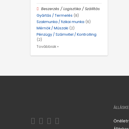
Beszerzés / Logisztika / Szállítás
Gyártás / Termelés
(8)
Szakmunka / fizikai munka
(6)
Mérnök / Műszaki
(2)
Pénzügy / Számvitel / Kontrolling
(2)
Továbbiak »
ÁLLÁSK
Önélet
Álláske