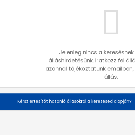
Jelenleg nincs a keresésnek
álláshirdetésünk. Iratkozz fel ál
azonnal tájékoztatunk emailben, h
állás.
Kérsz értesítőt hasonló állásokról a keresésed alapján?