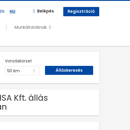
Belépés
EN
HU
Regisztráció
Munkáltatóknak
Vonzáskörzet
50 km
HSA Kft. állás
an