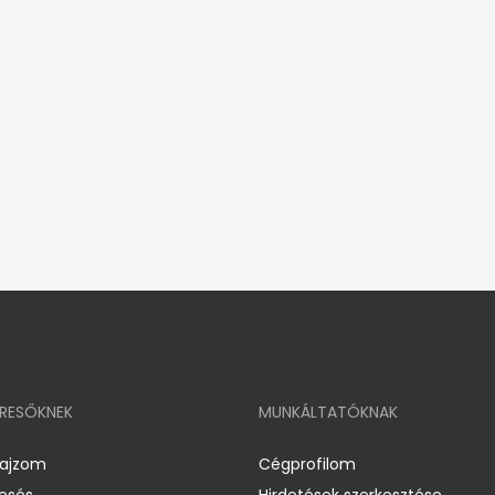
ERESŐKNEK
MUNKÁLTATÓKNAK
rajzom
Cégprofilom
resés
Hirdetések szerkesztése