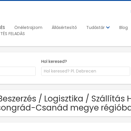
SÉS
Önéletrajzom
Állásértesítő
Blog
Tudástár
ETÉS FELADÁS
Hol keresed?
Beszerzés / Logisztika / Szállítás 
songrád-Csanád megye régiób