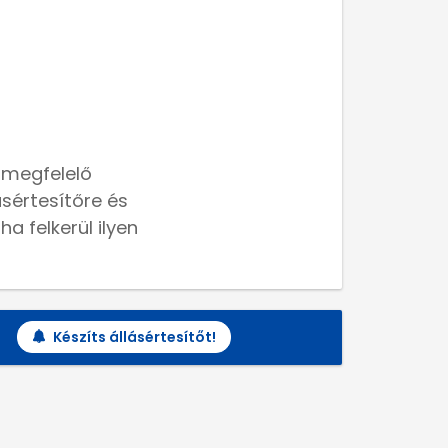
 megfelelő
lásértesítőre és
a felkerül ilyen
Készíts állásértesítőt!