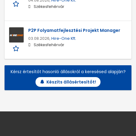
04.08.2026,
Hire-One Kft.
Székesfehérvár
P2P Folyamatfejlesztési Projekt Manager
03.08.2026,
Hire-One Kft.
Székesfehérvár
Kérsz értesítőt hasonló állásokról a keresésed alapján?
Készíts állásértesítőt!