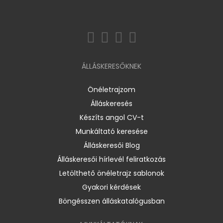
ÁLLÁSKERESŐKNEK
Önéletrajzom
Álláskeresés
Készíts angol CV-t
Munkáltató keresése
Álláskeresői Blog
Álláskeresői hírlevél feliratkozás
Letölthető önéletrajz sablonok
Gyakori kérdések
Böngésszen álláskatalógusban