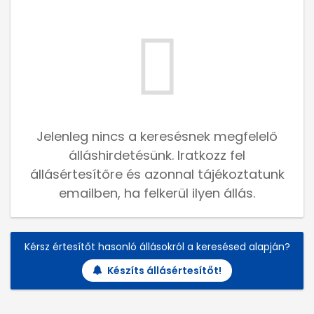
Jelenleg nincs a keresésnek megfelelő
álláshirdetésünk. Iratkozz fel
állásértesítőre és azonnal tájékoztatunk
emailben, ha felkerül ilyen állás.
Kérsz értesítőt hasonló állásokról a keresésed alapján?
Készíts állásértesítőt!