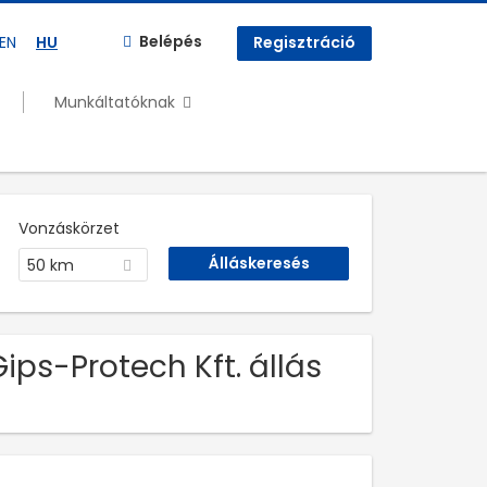
Belépés
EN
HU
Regisztráció
Munkáltatóknak
Vonzáskörzet
50 km
Gips-Protech Kft. állás