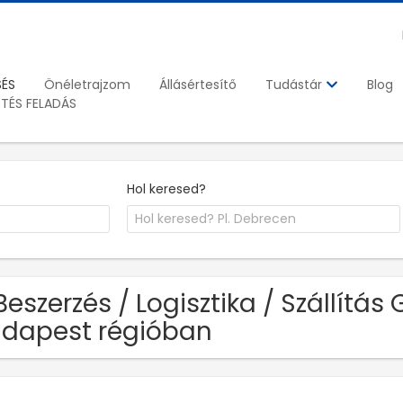
SÉS
Önéletrajzom
Állásértesítő
Blog
Tudástár
ETÉS FELADÁS
Hol keresed?
Beszerzés / Logisztika / Szállítás 
dapest régióban