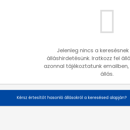
Jelenleg nincs a keresésnek
álláshirdetésünk. Iratkozz fel ál
azonnal tájékoztatunk emailben, h
állás.
Kérsz értesítőt hasonló állásokról a keresésed alapján?