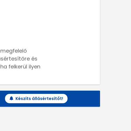
 megfelelő
lásértesítőre és
a felkerül ilyen
Készíts állásértesítőt!