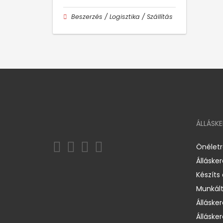
Beszerzés / Logisztika / Szállítás
ÁLLÁSK
Önélet
Álláske
Készíts
Munkált
Állásker
Állásker