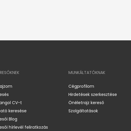
ERESŐKNEK
MUNKÁLTATÓKNAK
rajzom
Cégprofilom
resés
Hirdetések szerkesztése
 angol CV-t
Önéletrajz kereső
ató keresése
Szolgáltatások
esői Blog
esői hírlevél feliratkozás