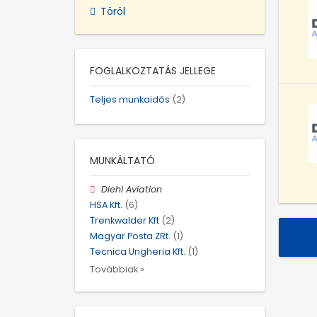
Töröl
FOGLALKOZTATÁS JELLEGE
Teljes munkaidős
(2)
MUNKÁLTATÓ
Diehl Aviation
HSA Kft.
(6)
Trenkwalder Kft
(2)
Magyar Posta ZRt.
(1)
Tecnica Ungheria Kft.
(1)
Továbbiak »