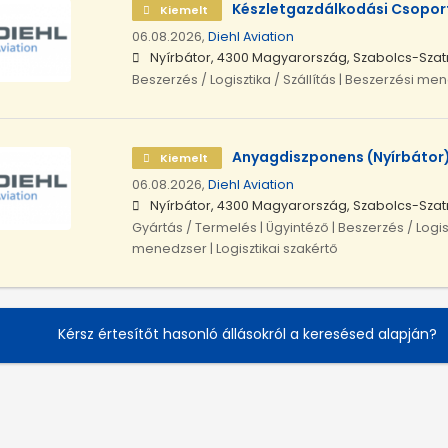
Készletgazdálkodási Csoport
Kiemelt
06.08.2026,
Diehl Aviation
Nyírbátor, 4300 Magyarország, Szabolcs-Sz
Beszerzés / Logisztika / Szállítás | Beszerzési me
Anyagdiszponens (Nyírbátor
Kiemelt
06.08.2026,
Diehl Aviation
Nyírbátor, 4300 Magyarország, Szabolcs-Sz
Gyártás / Termelés | Ügyintéző | Beszerzés / Logiszti
menedzser | Logisztikai szakértő
Kérsz értesítőt hasonló állásokról a keresésed alapján?