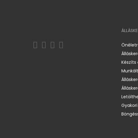
ÁLLÁSK
Önélet
Álláske
Készíts
Munkált
Állásker
Állásker
Letölth
Gyakori
Böngéss