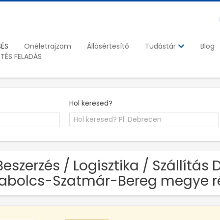
SÉS
Önéletrajzom
Állásértesítő
Blog
Tudástár
ETÉS FELADÁS
Hol keresed?
Beszerzés / Logisztika / Szállítás 
abolcs-Szatmár-Bereg megye r