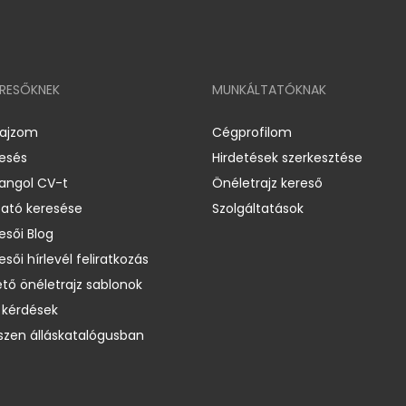
ERESŐKNEK
MUNKÁLTATÓKNAK
rajzom
Cégprofilom
resés
Hirdetések szerkesztése
 angol CV-t
Önéletrajz kereső
ató keresése
Szolgáltatások
esői Blog
esői hírlevél feliratkozás
ető önéletrajz sablonok
 kérdések
zen álláskatalógusban