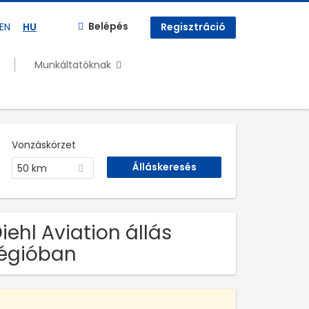
Belépés
EN
HU
Regisztráció
Munkáltatóknak
Vonzáskörzet
50 km
Diehl Aviation állás
égióban