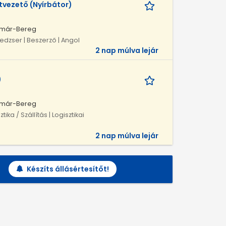
vezető (Nyírbátor)
atmár-Bereg
nedzser | Beszerző | Angol
2 nap múlva lejár
)
atmár-Bereg
ka / Szállítás | Logisztikai
2 nap múlva lejár
Készíts állásértesítőt!