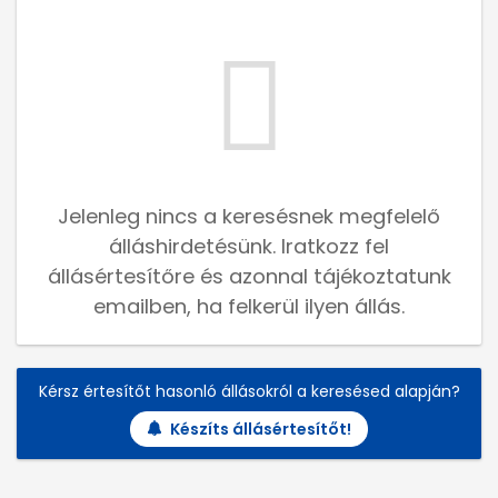
Jelenleg nincs a keresésnek megfelelő
álláshirdetésünk. Iratkozz fel
állásértesítőre és azonnal tájékoztatunk
emailben, ha felkerül ilyen állás.
Kérsz értesítőt hasonló állásokról a keresésed alapján?
Készíts állásértesítőt!