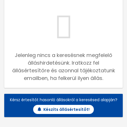
Jelenleg nincs a keresésnek megfelelő
álláshirdetésünk. Iratkozz fel
állásértesítőre és azonnal tájékoztatunk
emailben, ha felkerül ilyen állás.
Kérsz értesítőt hasonló állásokról a keresésed alapján?
Készíts állásértesítőt!