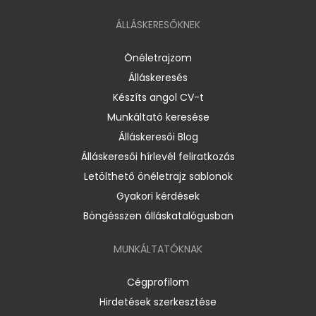
ÁLLÁSKERESŐKNEK
Önéletrajzom
Álláskeresés
Készíts angol CV-t
Munkáltató keresése
Álláskeresői Blog
Álláskeresői hírlevél feliratkozás
Letölthető önéletrajz sablonok
Gyakori kérdések
Böngésszen álláskatalógusban
MUNKÁLTATÓKNAK
Cégprofilom
Hirdetések szerkesztése