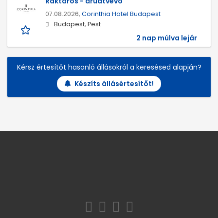
Raktáros - áruátvevő
07.08.2026,
Corinthia Hotel Budapest
Budapest, Pest
2 nap múlva lejár
Kérsz értesítőt hasonló állásokról a keresésed alapján?
Készíts állásértesítőt!