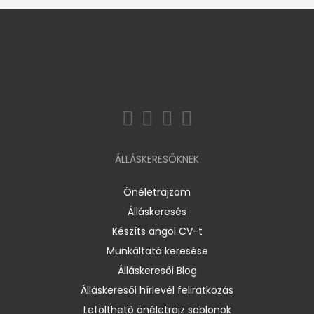
ÁLLÁSKERESŐKNEK
Önéletrajzom
Álláskeresés
Készíts angol CV-t
Munkáltató keresése
Álláskeresői Blog
Álláskeresői hírlevél feliratkozás
Letölthető önéletrajz sablonok