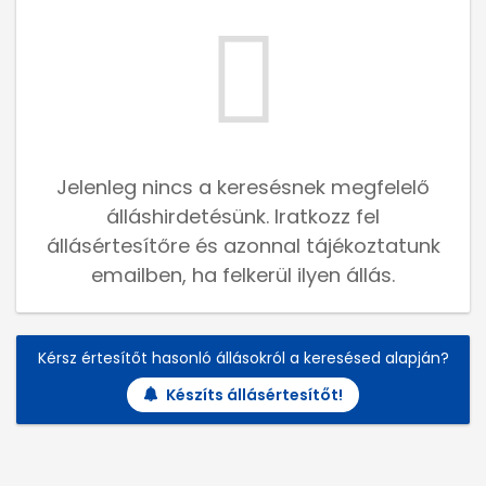
Jelenleg nincs a keresésnek megfelelő
álláshirdetésünk. Iratkozz fel
állásértesítőre és azonnal tájékoztatunk
emailben, ha felkerül ilyen állás.
Kérsz értesítőt hasonló állásokról a keresésed alapján?
Készíts állásértesítőt!