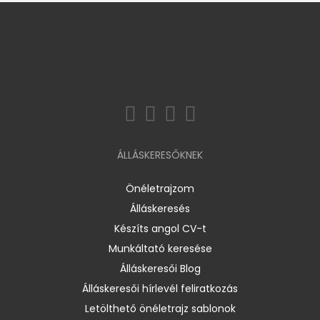
ÁLLÁSKERESŐKNEK
Önéletrajzom
Álláskeresés
Készíts angol CV-t
Munkáltató keresése
Álláskeresői Blog
Álláskeresői hírlevél feliratkozás
Letölthető önéletrajz sablonok