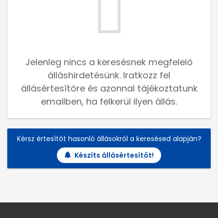
Jelenleg nincs a keresésnek megfelelő
álláshirdetésünk. Iratkozz fel
állásértesítőre és azonnal tájékoztatunk
emailben, ha felkerül ilyen állás.
Kérsz értesítőt hasonló állásokról a keresésed alapján?
Készíts állásértesítőt!