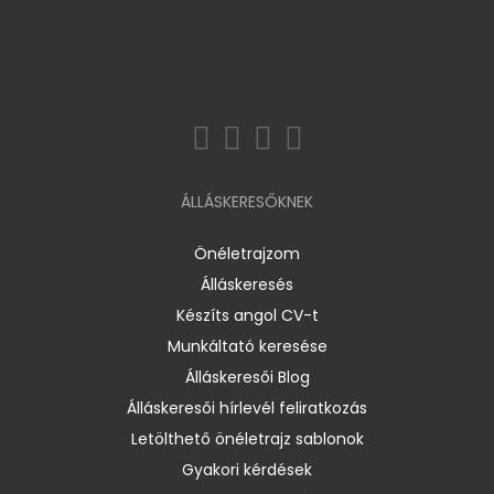
ÁLLÁSKERESŐKNEK
Önéletrajzom
Álláskeresés
Készíts angol CV-t
Munkáltató keresése
Álláskeresői Blog
Álláskeresői hírlevél feliratkozás
Letölthető önéletrajz sablonok
Gyakori kérdések