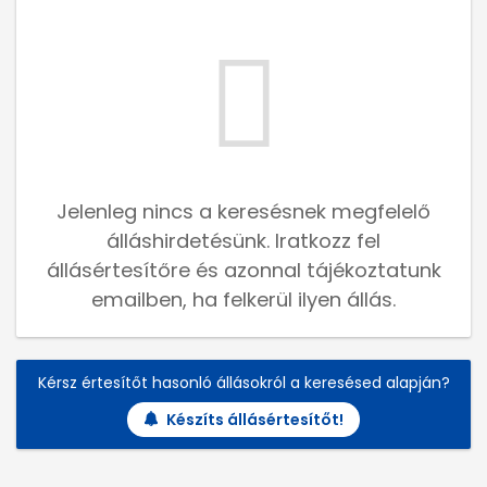
Jelenleg nincs a keresésnek megfelelő
álláshirdetésünk. Iratkozz fel
állásértesítőre és azonnal tájékoztatunk
emailben, ha felkerül ilyen állás.
Kérsz értesítőt hasonló állásokról a keresésed alapján?
Készíts állásértesítőt!