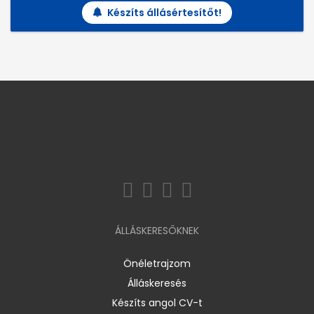
Készíts állásértesítőt!
ÁLLÁSKERESŐKNEK
Önéletrajzom
Álláskeresés
Készíts angol CV-t