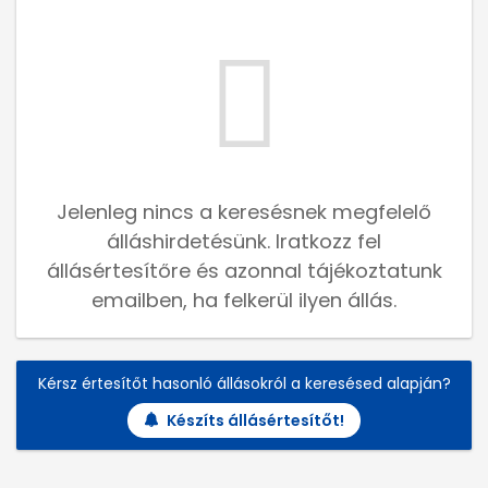
Jelenleg nincs a keresésnek megfelelő
álláshirdetésünk. Iratkozz fel
állásértesítőre és azonnal tájékoztatunk
emailben, ha felkerül ilyen állás.
Kérsz értesítőt hasonló állásokról a keresésed alapján?
Készíts állásértesítőt!