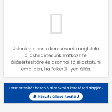
Jelenleg nincs a keresésnek megfelelő
álláshirdetésünk. Iratkozz fel
állásértesítőre és azonnal tájékoztatunk
emailben, ha felkerül ilyen állás.
Kérsz értesítőt hasonló állásokról a keresésed alapján?
Készíts állásértesítőt!