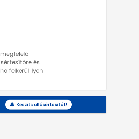
 megfelelő
lásértesítőre és
a felkerül ilyen
Készíts állásértesítőt!