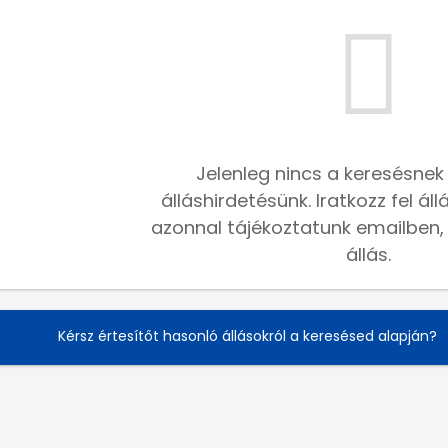
Jelenleg nincs a keresésnek
álláshirdetésünk. Iratkozz fel ál
azonnal tájékoztatunk emailben, h
állás.
Kérsz értesítőt hasonló állásokról a keresésed alapján?