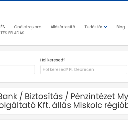
SÉS
Önéletrajzom
Állásértesítő
Blog
Tudástár
ETÉS FELADÁS
Hol keresed?
Bank / Biztosítás / Pénzintézet 
olgáltató Kft. állás Miskolc régi