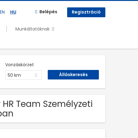
Belépés
EN
HU
Regisztráció
Munkáltatóknak
Vonzáskörzet
50 km
My HR Team Személyzeti
óban