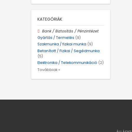
KATEGÓRIÁK
Bank / Biztosítás / Pénzintézet
Gyártás / Termelés
(9)
Szakmunka / fizikai munka
(9)
Betanított / Fizikai / Segédmunka
(5)
Elektronika / Telekommunikáció
(2)
Továbbiak »
ÁLLÁSK