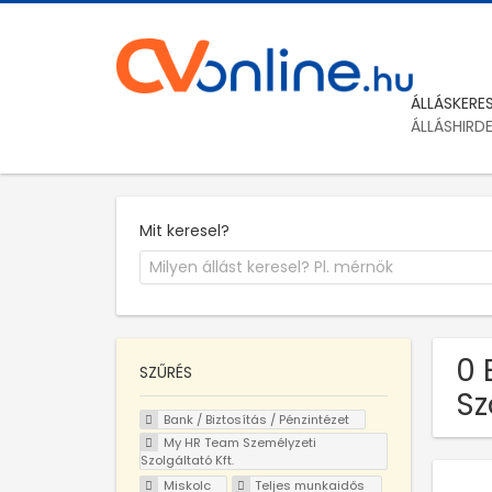
ÁLLÁSKERE
ÁLLÁSHIRD
Mit keresel?
0 
SZŰRÉS
Sz
Bank / Biztosítás / Pénzintézet
My HR Team Személyzeti
Szolgáltató Kft.
Miskolc
Teljes munkaidős