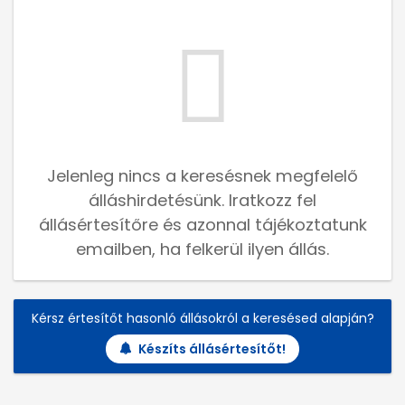
Jelenleg nincs a keresésnek megfelelő
álláshirdetésünk. Iratkozz fel
állásértesítőre és azonnal tájékoztatunk
emailben, ha felkerül ilyen állás.
Kérsz értesítőt hasonló állásokról a keresésed alapján?
Készíts állásértesítőt!