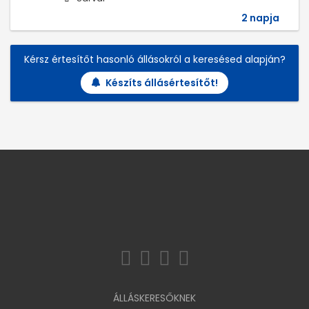
2 napja
Kérsz értesítőt hasonló állásokról a keresésed alapján?
Készíts állásértesítőt!
ÁLLÁSKERESŐKNEK