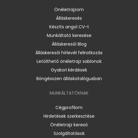
Önéletrajzom
Álláskeresés
Készíts angol CV-t
Munkáltató keresése
Álláskeresői Blog
Álláskeresői hírlevél feliratkozás
Letölthető önéletrajz sablonok
Gyakori kérdések
Böngésszen álláskatalógusban
MUNKÁLTATÓKNAK
Cégprofilom
Hirdetések szerkesztése
Önéletrajz kereső
Szolgáltatások